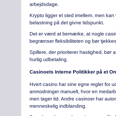
arbejdsdage.
Krypto ligger et sted imellem, men kan
belastning på det givne tidspunkt.
Det er værd at bemærke, at nogle casin
begrænser fleksibiliteten og bør tjekke
Spillere, der prioriterer hastighed, bø
hurtig udbetaling.
Casinoets Interne Politikker på et O
Hvert casino har sine egne regler for 
anmodninger manuelt, hvor en medarbe
men tager tid. Andre casinoer har aut
menneskelig indblanding.