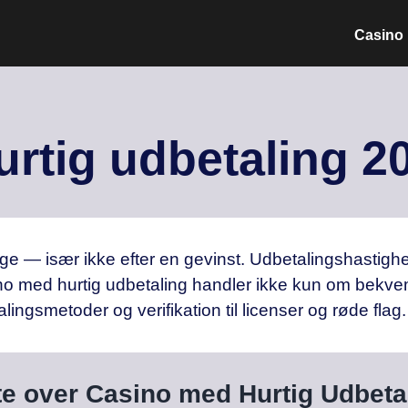
Casino 
rtig udbetaling 2
ge — især ikke efter en gevinst. Udbetalingshastighed
sino med hurtig udbetaling handler ikke kun om bekve
ingsmetoder og verifikation til licenser og røde flag.
te over Casino med Hurtig Udbeta