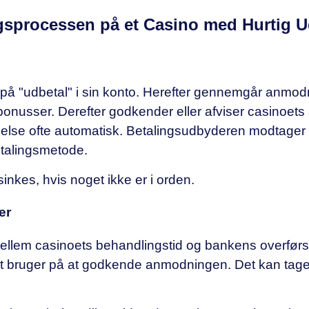
sprocessen på et Casino med Hurtig U
r på "udbetal" i sin konto. Herefter gennemgår anmodni
e bonusser. Derefter godkender eller afviser casinoe
se ofte automatisk. Betalingsudbyderen modtager her
etalingsmetode.
rsinkes, hvis noget ikke er i orden.
er
 mellem casinoets behandlingstid og bankens overførse
t bruger på at godkende anmodningen. Det kan tage alt