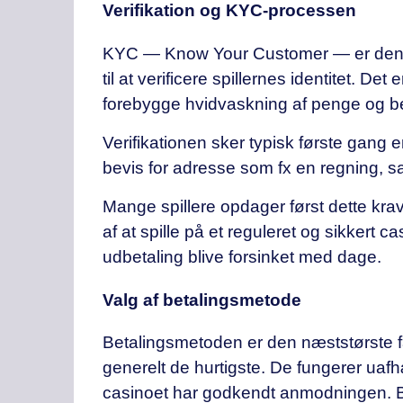
Verifikation og KYC-processen
KYC — Know Your Customer — er den stør
til at verificere spillernes identitet. Det
forebygge hvidvaskning af penge og bes
Verifikationen sker typisk første gang 
bevis for adresse som fx en regning, s
Mange spillere opdager først dette kra
af at spille på et reguleret og sikkert 
udbetaling blive forsinket med dage.
Valg af betalingsmetode
Betalingsmetoden er den næststørste fak
generelt de hurtigste. De fungerer uaf
casinoet har godkendt anmodningen. Ba