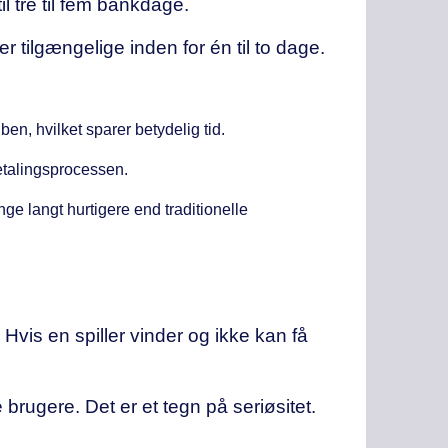
l tre til fem bankdage.
r tilgængelige inden for én til to dage.
n, hvilket sparer betydelig tid.
betalingsprocessen.
ge langt hurtigere end traditionelle
 Hvis en spiller vinder og ikke kan få
brugere. Det er et tegn på seriøsitet.