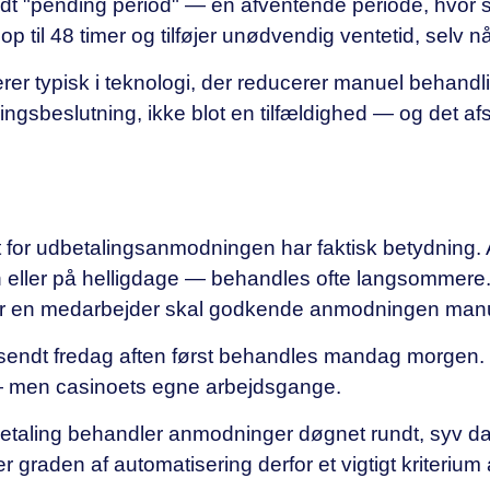
t "pending period" — en afventende periode, hvor spi
til 48 timer og tilføjer unødvendig ventetid, selv når
erer typisk i teknologi, der reducerer manuel behand
ingsbeslutning, ikke blot en tilfældighed — og det afs
 for udbetalingsanmodningen har faktisk betydning.
 eller på helligdage — behandles ofte langsommere
r en medarbejder skal godkende anmodningen manu
endt fredag aften først behandles mandag morgen. D
— men casinoets egne arbejdsgange.
dbetaling behandler anmodninger døgnet rundt, syv d
r graden af automatisering derfor et vigtigt kriteri