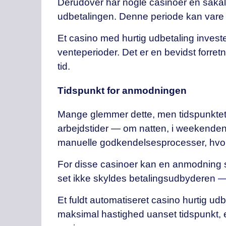
Derudover har nogle casinoer en såkald
udbetalingen. Denne periode kan vare op 
Et casino med hurtig udbetaling invest
venteperioder. Det er en bevidst forretn
tid.
Tidspunkt for anmodningen
Mange glemmer dette, men tidspunktet
arbejdstider — om natten, i weekenden
manuelle godkendelsesprocesser, hvo
For disse casinoer kan en anmodning s
set ikke skyldes betalingsudbyderen 
Et fuldt automatiseret casino hurtig u
maksimal hastighed uanset tidspunkt, e