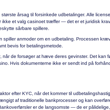
ste årsag til forsinkede udbetalinger. Alle license
 er ikke et valg casinoet træffer — det er et juridisk kra
kytte sårbare spillere.
en spiller anmoder om en udbetaling. Processen kræve
amt bevis for betalingsmetode.
v, når de forsøger at hæve deres gevinster. Det kan 
casino. Hvis dokumenterne ikke er sendt ind på forhånd
tor efter KYC, når det kommer til udbetalingshastigh
hængigt af traditionelle bankprocesser og kan overfør
nkoverførsler er de langsomste — de er pålidelige, 