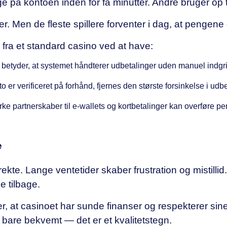
e på kontoen inden for få minutter. Andre bruger op ti
r. Men de fleste spillere forventer i dag, at pengene e
g fra et standard casino ved at have:
tyder, at systemet håndterer udbetalinger uden manuel indgribe
o er verificeret på forhånd, fjernes den største forsinkelse i ud
e partnerskaber til e-wallets og kortbetalinger kan overføre pen
e
ekte. Lange ventetider skaber frustration og mistillid.
e tilbage.
, at casinoet har sunde finanser og respekterer sine 
 bare bekvemt — det er et kvalitetstegn.