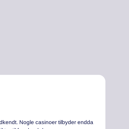
odkendt. Nogle casinoer tilbyder endda